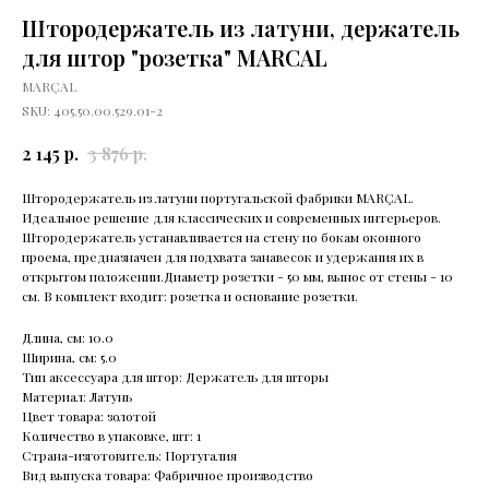
Штородержатель из латуни, держатель
для штор "розетка" MARCAL
MARÇAL
SKU:
405.50.00.529.01-2
р.
р.
2 145
3 876
Штородержатель из латуни португальской фабрики MARÇAL.
Идеальное решение для классических и современных интерьеров.
Штородержатель устанавливается на стену по бокам оконного
проема, предназначен для подхвата занавесок и удержания их в
открытом положении.Диаметр розетки - 50 мм, вынос от стены - 10
см. В комплект входит: розетка и основание розетки.
Длина, см: 10.0
Ширина, см: 5.0
Тип аксессуара для штор: Держатель для шторы
Материал: Латунь
Цвет товара: золотой
Количество в упаковке, шт: 1
Страна-изготовитель: Португалия
Вид выпуска товара: Фабричное производство