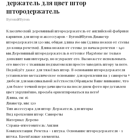
держатель для цвет штор
штородержатель
Byron&Byron
Классический деревянный штородержатель от английской фабрики
карнизов для штор и аксессуаров - Byron&Byron.Диаметр
штородержателя 120 мм, общая длина 160 мм (длина ножки от стены
до конца розетки). Длина ножки от стены до начала розетки - 140
мм.Деревянный штородержатель в оттенке Flagstone не только
дополнит ваш интерьер, но и украсит его. Вы можете использовать
его вместе с тканным подхватом или просто заводить штору за него.
Подойдёт даже для тяжёлых штор. В основании штородержателя
установлено металлическое основание для крепления на 3 самореза +
дюбеля для максимальной жёсткости.Обращаем Ваше внимание, что
для более точной передачи цвета на последнем фото представлен
цвет укрупнённо, просьба ориентироваться на него!
Длина, см: 16
Диаметр, мм: 120
Тип аксессуара для штор: Держатель для шторы
Вид крепления штор: Саморезы
Материал: Дерево
Страна-изготовитель: Англия
Комплектация: Розетка - 1 штука. Основание штородержателя - 1
штука. Крепёжные элементы.