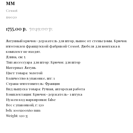
мм
Cessot
119020
р.
р.
1755,00
5049,00
Латунный крючок-держатель для штор, вынос от стены 50мм. Крючок
изготовлен французской фабрикой Cessot. Дюбеля для монтажа в
комплект не входят.
Длина, см: 5
Тип аксессуара для штор: Крючок для штор
Материал: Латунь
Цвет товара: золотой
Количество в упаковке, шт: 1
Страна-изготовитель: Франция
Вид выпуска товара: Ручная, авторская работа
Комплектация: Крючок-держатель- 1 штука
Нужен код маркировки: false
Вес с упаковкой, г: 120
lwh: 100x100x60 mm
Weight: 120 g