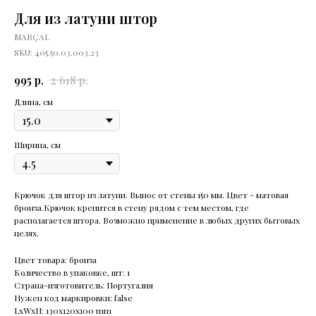
Для из латуни штор
MARÇAL
SKU:
405.50.03.003.23
р.
р.
995
2 618
Длина, см
Ширина, см
Крючок для штор из латуни. Вынос от стены 150 мм. Цвет - матовая
бронза.Крючок крепится в стену рядом с тем местом, где
располагается штора. Возможно применение в любых других бытовых
целях.
Цвет товара: бронза
Количество в упаковке, шт: 1
Страна-изготовитель: Португалия
Нужен код маркировки: false
LxWxH: 130x120x100 mm