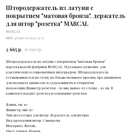
Штородержатель из латуни с
покрытием "матовая бронза", держатель
для штор "розетка" MARCAL
MARÇAL
SKU:
405.50.00.529.23-2
р.
р.
2 665
6 290
Штородержатель из латуни с покрытием "матовая бронза"
португальской фабрики MARÇAL. Идеальное решение для
классических и современных интерьеров. Штородержатель
устанавливается на стену по бокам оконного проема, предназначен
для подхвата занавесок и удержания их в открытом
положении.Диаметр розетки - 50 мм, вынос от стены - 10 см. В
комплект входит: розетка и основание розетки.
Длина, см: 10
Диаметр, мм: 50
Тип аксессуара для штор: Держатель для шторы
Вид крепления штор: Саморезы
Материал: Латунь
Цвет товара: бронза