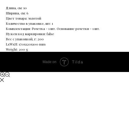
Длина, см: 10
Ширина, см: 6
Цвет товара: золотой
Количество в упаковке, шт: 1
Комплектация: Розетка - 1 шт. Основание розетки - 1 шт.
Нужен код маркировки: false
Вес с упаковкой, г: 200
LxWxH: 170x120x100 mm
Weight: 200 g
Tilda
Made on