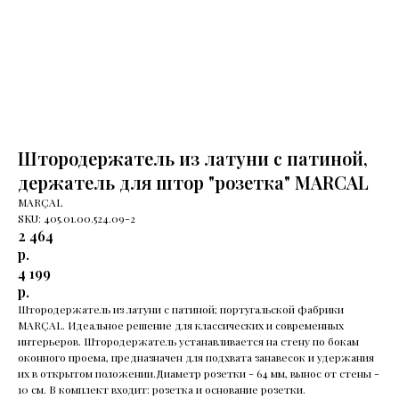
Штородержатель из латуни с патиной,
держатель для штор "розетка" MARCAL
MARÇAL
SKU:
405.01.00.524.09-2
2 464
р.
4 199
р.
Штородержатель из латуни с патиной; португальской фабрики
MARÇAL. Идеальное решение для классических и современных
интерьеров. Штородержатель устанавливается на стену по бокам
оконного проема, предназначен для подхвата занавесок и удержания
их в открытом положении.Диаметр розетки - 64 мм, вынос от стены -
10 см. В комплект входит: розетка и основание розетки.