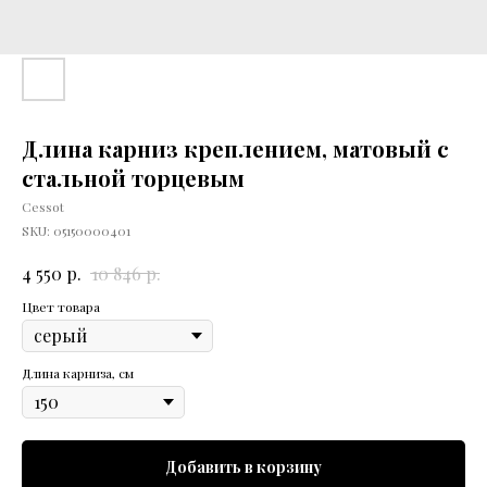
Длина карниз креплением, матовый с
стальной торцевым
Cessot
SKU:
05150000401
р.
р.
4 550
10 846
Цвет товара
Длина карниза, см
Добавить в корзину