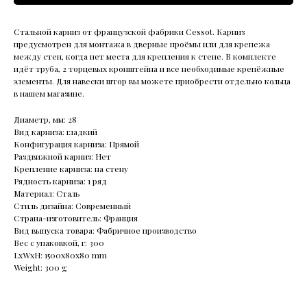
Стальной карниз от французской фабрики Cessot. Карниз
предусмотрен для монтажа в дверные проёмы или для крепежа
между стен, когда нет места для крепления к стене. В комплекте
идёт труба, 2 торцевых кронштейна и все необходимые крепёжные
элементы. Для навески штор вы можете приобрести отдельно кольца
в нашем магазине.
Диаметр, мм: 28
Вид карниза: гладкий
Конфигурация карниза: Прямой
Раздвижной карниз: Нет
Крепление карниза: на стену
Рядность карниза: 1 ряд
Материал: Сталь
Стиль дизайна: Современный
Страна-изготовитель: Франция
Вид выпуска товара: Фабричное производство
Вес с упаковкой, г: 300
LxWxH: 1500x80x80 mm
Weight: 300 g