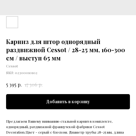
Карниз для штор однорядный
раздвижной Cessot / 28-25 мм, 160-300
см / выступ 65 мм
Cessot
SKU:
02300010102
р.
р.
5 395
17 306
Добавить в корзину
Предлагаем Вашему вниманию стальной карниз в комплекте,
однорядный, раздвижной французской фабрики Cessot
Decoration.Цвет - серый с блеском. Диаметр трубы 28-25 мм, длина