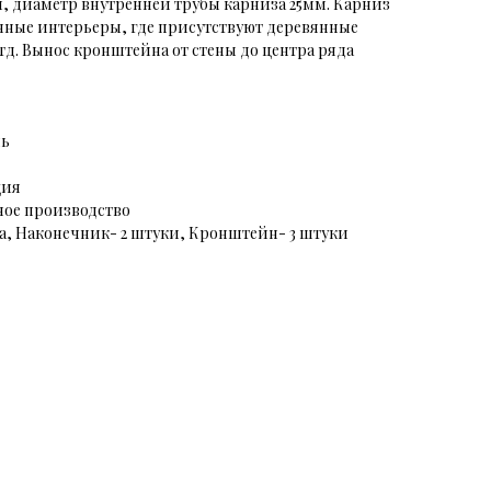
, диаметр внутренней трубы карниза 25мм. Карниз
нные интерьеры, где присутствуют деревянные
тд. Вынос кронштейна от стены до центра ряда
ль
ция
ное производство
ка, Наконечник- 2 штуки, Кронштейн- 3 штуки