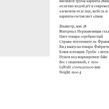
внешней трубы карниза 28мм
отлично подойдёт в совреме
элементы отделки, мебель и 
карниза составляет 125мм.
Диаметр, мм: 28
Материал: Нержавеющая ста
Цвет товара: серебристый
Страна-изготовитель: Фран
Вид выпуска товара: Фабрич
Комплектация: Труба- 1 шту
Нужен код маркировки: false
Вес с упаковкой, г: 1500
LxWxH: 1700x120x100 mm
Weight: 1500 g