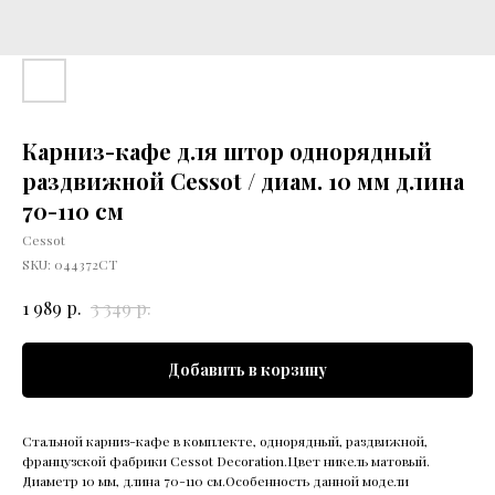
Карниз-кафе для штор однорядный
раздвижной Cessot / диам. 10 мм длина
70-110 см
Cessot
SKU:
044372CT
р.
р.
1 989
3 349
Добавить в корзину
Стальной карниз-кафе в комплекте, однорядный, раздвижной,
французской фабрики Cessot Decoration.Цвет никель матовый.
Диаметр 10 мм, длина 70-110 см.Особенность данной модели