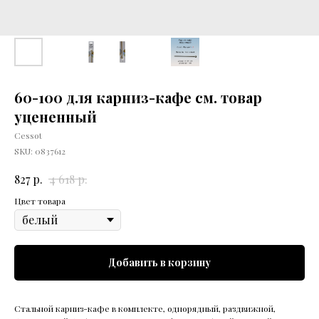
60-100 для карниз-кафе см. товар
уцененный
Cessot
SKU:
0837612
р.
р.
827
4 618
Цвет товара
Добавить в корзину
Стальной карниз-кафе в комплекте, однорядный, раздвижной,