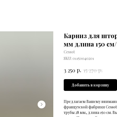
Карниз для штор
мм длина 150 см/
Cessot
SKU:
01150040201
р.
р.
3 250
15 270
Добавить в корзину
Предлагаем Вашему внимани
французской фабрики Cessot 
трубы 28 мм, длина 150 см. В