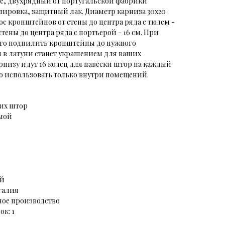
е, двухрядный от португальской фабрики
олировка, защитный лак. Диаметр карниза 30х20
ос кронштейнов от стены до центра ряда с тюлем -
тены до центра ряда с портьерой - 16 см. При
го подпилить кронштейны до нужного
 в латуни станет украшением для ваших
рнизу идут 16 колец для навески штор на каждый
 использовать только внутри помещений.
ких штор
мой
ий
галия
ное производство
к: 1