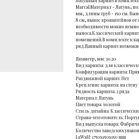
Латунный карниз в комплект
Marcal.Материал - Латунь, п
мм, длины труб - 150 см. Вын
8 см, вынос кронштейнов от с
необходимости можно немно
выноса.Классический карниз
помещений.В комплекте к ка
ряд.Данный карниз возможно
Диаметр, мм: 30.20
Вид карниза: для классичес
Конфигурация карниза: Пря
Раздвижной карниз: Нет
Крепление карниза: на стену
Рядность карниза: 2 ряда
Материал: Латунь
Цвет товара: золотой
Стиль дизайна: Классическ
Страна-изготовитель: Порту
Вид выпуска товара: Фабрич
Количество заводских упаково
LxWxH: 1750x150x150 mm