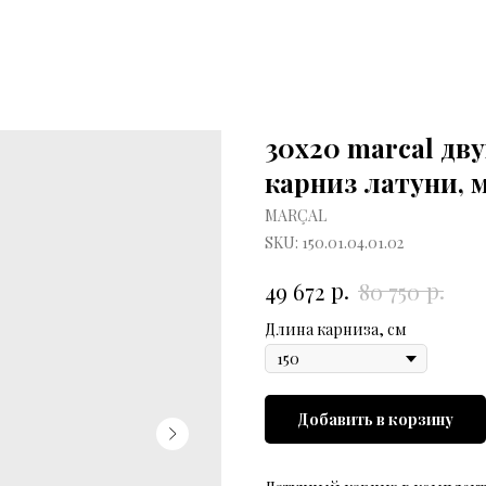
30х20 marcal дв
карниз латуни, 
MARÇAL
SKU:
150.01.04.01.02
р.
р.
49 672
80 750
Длина карниза, см
Добавить в корзину