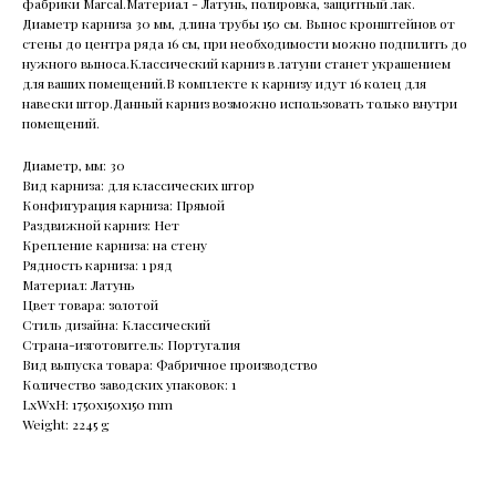
фабрики Marcal.Материал - Латунь, полировка, защитный лак.
Диаметр карниза 30 мм, длина трубы 150 см. Вынос кронштейнов от
стены до центра ряда 16 см, при необходимости можно подпилить до
нужного выноса.Классический карниз в латуни станет украшением
для ваших помещений.В комплекте к карнизу идут 16 колец для
навески штор.Данный карниз возможно использовать только внутри
помещений.
Диаметр, мм: 30
Вид карниза: для классических штор
Конфигурация карниза: Прямой
Раздвижной карниз: Нет
Крепление карниза: на стену
Рядность карниза: 1 ряд
Материал: Латунь
Цвет товара: золотой
Стиль дизайна: Классический
Страна-изготовитель: Португалия
Вид выпуска товара: Фабричное производство
Количество заводских упаковок: 1
LxWxH: 1750x150x150 mm
Weight: 2245 g