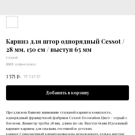
Карниз для штор однорядный Cessot /
28 мм, 150 см / выступ 65 мм
Cessot
SKU:
02150030102
р.
р.
3 575
15 241
Добавить в корзину
Предлагаем Вашему вниманию стальной карниз в комплекте,
однорядный французской фабрики Cessot Decoration.Цвет - серый с
блеском. Диаметр трубы 28 мм, длина 150 см. Выступ 65 мм.Идеальный
вариант карниза для спальни, гостиной и детских
комнат.Современный карниз возможно использовать только внутри