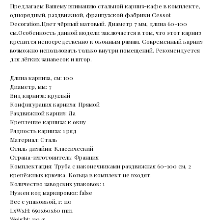
Предлагаем Вашему вниманию стальной карниз-кафе в комплекте,
однорядный, раздвижной, французской фабрики Cessot
Decoration.Цвет чёрный матовый. Диаметр 7 мм, длина 60-100
см.Особенность данной модели заключается в том, что этот карниз
крепится непосредственно к оконным рамам. Современный карниз
возможно использовать только внутри помещений. Рекомендуется
для лёгких занавесок и штор.
Длина карниза, см: 100
Диаметр, мм: 7
Вид карниза: круглый
Конфигурация карниза: Прямой
Раздвижной карниз: Да
Крепление карниза: к окну
Рядность карниза: 1 ряд
Материал: Сталь
Стиль дизайна: Классический
Страна-изготовитель: Франция
Комплектация: Труба с наконечниками раздвижная 60-100 см, 2
крепёжных крючка. Кольца в комплект не входят.
Количество заводских упаковок: 1
Нужен код маркировки: false
Вес с упаковкой, г: 110
LxWxH: 650x60x60 mm
Weight: 110 g