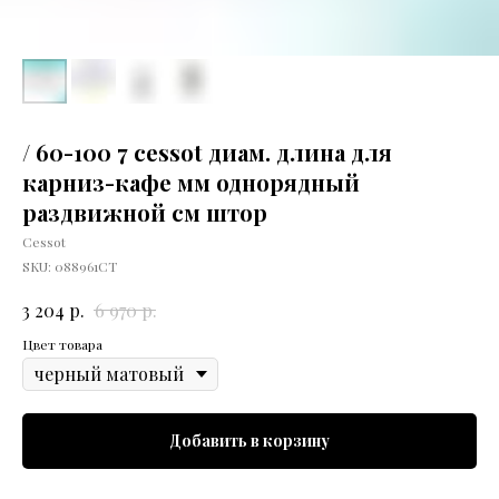
/ 60-100 7 cessot диам. длина для
карниз-кафе мм однорядный
раздвижной см штор
Cessot
SKU:
088961CT
р.
р.
3 204
6 970
Цвет товара
Добавить в корзину