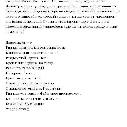
фабрики Marcal.Материал - Латунь, полировка, защитный лак.
Диаметр карниза 30 мм, длина трубы 150 см. Вынос кронштейнов от
стены до центра ряда 16 см, при необходимости можно подпилить до
нужного выноса.Классический карниз в латуни станет украшением
для ваших помещений.В комплекте к карнизу идут 16 колец для
навески штор.Данный карниз возможно использовать только внутри
помещений.
Диаметр, мм: 30
Вид карниза: для классических штор
Конфигурация карниза: Прямой
Раздвижной карниз: Нет
Крепление карниза: на стену
Рядность карниза: 1 ряд
Материал: Латунь
Цвет товара: золотой
Стиль дизайна: Классический
Страна-изготовитель: Португалия
Вид выпуска товара: Фабричное производство
Количество заводских упаковок: 1
LxWxH: 1750x150x150 mm
Weight: 2280 g