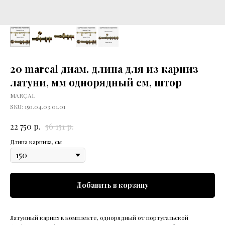
20 marcal диам. длина для из карниз
латуни, мм однорядный см, штор
MARÇAL
SKU:
150.04.03.01.01
р.
р.
22 750
56 151
Длина карниза, см
Добавить в корзину
Латунный карниз в комплекте, однорядный от португальской