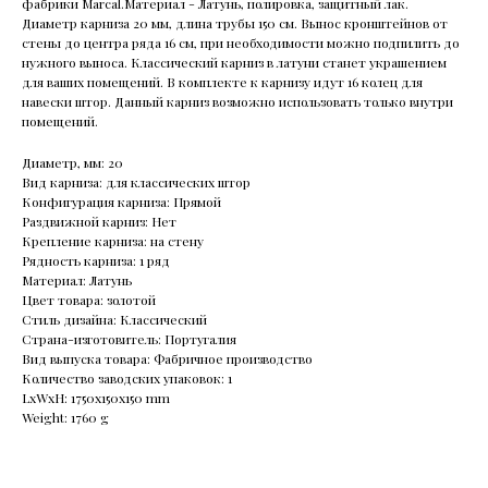
фабрики Marcal.Материал - Латунь, полировка, защитный лак.
Диаметр карниза 20 мм, длина трубы 150 см. Вынос кронштейнов от
стены до центра ряда 16 см, при необходимости можно подпилить до
нужного выноса. Классический карниз в латуни станет украшением
для ваших помещений. В комплекте к карнизу идут 16 колец для
навески штор. Данный карниз возможно использовать только внутри
помещений.
Диаметр, мм: 20
Вид карниза: для классических штор
Конфигурация карниза: Прямой
Раздвижной карниз: Нет
Крепление карниза: на стену
Рядность карниза: 1 ряд
Материал: Латунь
Цвет товара: золотой
Стиль дизайна: Классический
Страна-изготовитель: Португалия
Вид выпуска товара: Фабричное производство
Количество заводских упаковок: 1
LxWxH: 1750x150x150 mm
Weight: 1760 g