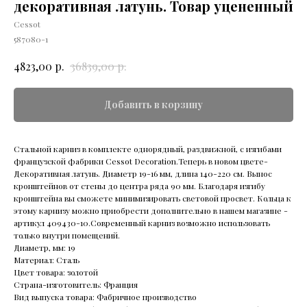
декоративная латунь. Товар уцененный
Cessot
587080-1
р.
р.
4823,00
36839,00
Добавить в корзину
Стальной карниз в комплекте однорядный, раздвижной, с изгибами
французской фабрики Cessot Decoration.Теперь в новом цвете-
Декоративная латунь. Диаметр 19-16 мм, длина 140-220 см. Вынос
кронштейнов от стены до центра ряда 90 мм. Благодаря изгибу
кронштейна вы сможете минимизировать световой просвет. Кольца к
этому карнизу можно приобрести дополнительно в нашем магазине -
артикул 409430-10.Современный карниз возможно использовать
только внутри помещений.
Диаметр, мм: 19
Материал: Сталь
Цвет товара: золотой
Страна-изготовитель: Франция
Вид выпуска товара: Фабричное производство