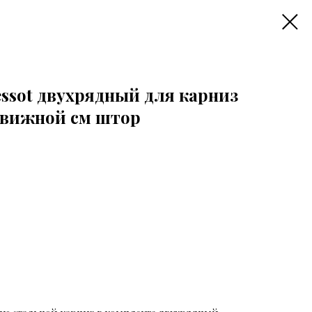
cessot двухрядный для карниз
движной см штор