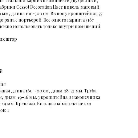
ю стальной карниз в комплекте двухрядный,
брики Cessot Decoration.Цвет никель матовый.
6 мм, длина 160-300 см. Вынос у кронштейнов 75
до ряда с портьерой. Вес одного карниза 3167
ожно использовать только внутри помещений.
ких штор
ий
ция
ная длина 160-300 см, диам. 28-25 мм. Труба
, диам. 19-16 мм. 3 кронштейна. 2 наконечника
. 19 мм. Крепежи. Кольца в комплект не вхо
к: 1