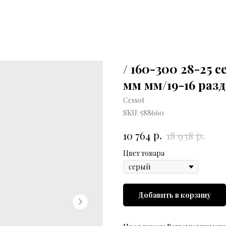
/ 160-300 28-25 
мм мм/19-16 раз
Cessot
SKU:
588660
р.
р.
10 764
18 938
Цвет товара
Добавить в корзину