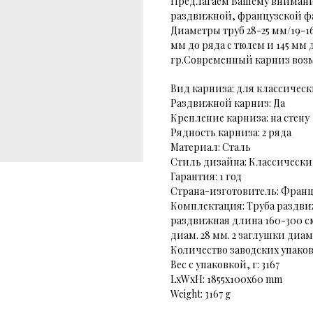
Предлагаем Вашему внимани
раздвижной, французской фа
Диаметры труб 28-25 мм/19-1
мм до ряда с тюлем и 145 мм 
гр.Современный карниз возм
Вид карниза: для классичес
Раздвижной карниз: Да
Крепление карниза: на стену
Рядность карниза: 2 ряда
Материал: Сталь
Стиль дизайна: Классическ
Гарантия: 1 год
Страна-изготовитель: Фран
Комплектация: Труба раздвиж
раздвижная длина 160-300 см
диам. 28 мм. 2 заглушки диам
Количество заводских упаково
Вес с упаковкой, г: 3167
LxWxH: 1855x100x60 mm
Weight: 3167 g