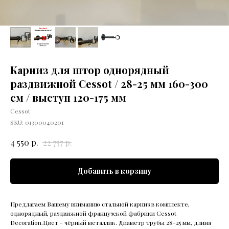
Карниз для штор однорядный
раздвижной Cessot / 28-25 мм 160-300
см / выступ 120-175 мм
Cessot
SKU:
01300040201
р.
р.
4 550
22 757
Добавить в корзину
Предлагаем Вашему вниманию стальной карниз в комплекте,
однорядный, раздвижной французской фабрики Cessot
Decoration.Цвет - чёрный металлик. Диаметр трубы 28-25 мм, длина