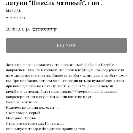
латуни "Никель матовый", 1 шт.
MARÇAL
100.01.01.33
р.
р.
10363,00
24140,00
BUY NOW
Латунный ковродержатель от португальской фабрики Marçal с
покрытием "Никель матовый". Все комплектующие ковродержателя
изготавливаются из латуни.Диаметр трубы - 14 мм, длина трубы - 1000
мм. При необходимости вы можете подпилить до нужной вам длины
при помощи пилы по металлу или трубореза.*В данной модели
крепёж к ступеням будет невидимым.**Крепежи для фиксации
ковродержателя к ступеням в комплекте не идут.
Размеры, мм: 1000
Количество в комплекте, шт.: 1
Цвет товара: серый
Материал: Латунь
Страна-изготовитель: Португалия
Вид выпуска товара: Фабричное производство