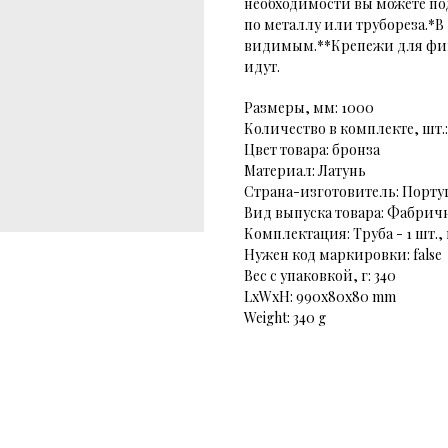
необходимости вы можете п
по металлу или трубореза.*В
видимым.**Крепежи для фикс
идут.
Размеры, мм: 1000
Количество в комплекте, шт.:
Цвет товара: бронза
Материал: Латунь
Страна-изготовитель: Порту
Вид выпуска товара: Фабрич
Комплектация: Труба - 1 шт.,
Нужен код маркировки: false
Вес с упаковкой, г: 340
LxWxH: 990x80x80 mm
Weight: 340 g