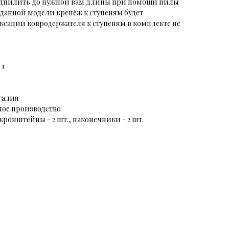
одпилить до нужной вам длины при помощи пилы
 данной модели крепёж к ступеням будет
ации ковродержателя к ступеням в комплекте не
 1
галия
ное производство
 кронштейны - 2 шт., наконечники - 2 шт.