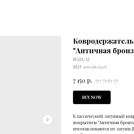
Ковродержатель
"Античная бронза
MARÇAL
SKU:
100.06.03.07
р.
р.
7 150
20 706
BUY NOW
Классический латунный ковр
покрытием "Античная бронза
изготавливаются из латуни.Д